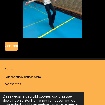
Contact
Contact:
Balancebuddy@outlook.com
0638330203
© 2023 - 2026 Balance Buddy
Deze website gebruikt cookies voor analyse-
Powered by
JouwWeb
doeleinden en/of het tonen van advertenties.
Door gebruik te blijven maken van de site gaat u